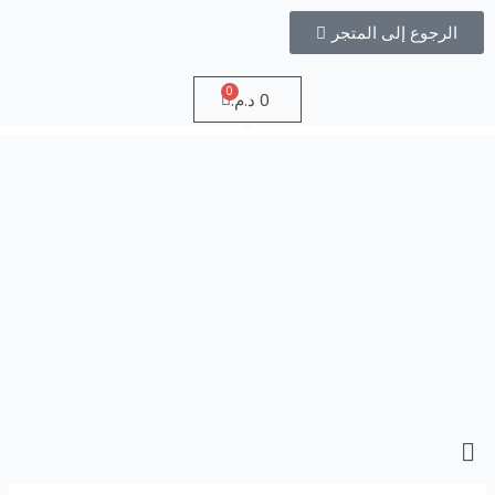
خطي
الرجوع إلى المتجر
لى
لمحتوى
Cart
0
د.م.
Menu