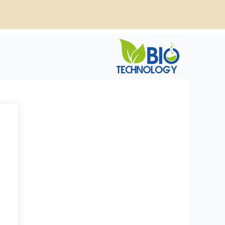
خطي
لى
لمحتوى